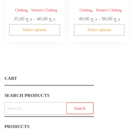
,
,
Clothing
Women's Clothing
Clothing
Women's Clothing
Price
Price
35,00
د.ج
–
40,00
د.ج
49,00
د.ج
–
90,00
د.ج
range:
range:
Select options
Select options
د.ج 49,00
د.ج 35,00
through
throug
90,0
د.ج 40,00
CART
SEARCH PRODUCTS
SEARCH
FOR:
PRODUCTS