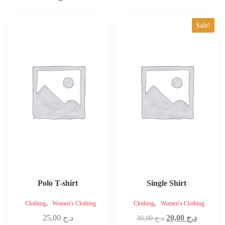
This
Sale!
product
has
multiple
variants.
The
options
may
be
chosen
on
the
product
page
Polo T-shirt
Single Shirt
,
,
Clothing
Women's Clothing
Clothing
Women's Clothing
Original
Current
25,00
د.ج
20,00
د.ج
30,00
د.ج