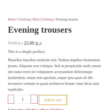
Home
/
Clothing
/
Men's Clothing
/ Evening trousers
Evening trousers
Original
Current
25,00
د.ج
55,00
د.ج
price
price
This is a simple product.
was:
is:
Phasellus faucibus molestie nisl. Nullam dapibus fermentum
د.ج 25,00.
د.ج 55,00.
ipsum. Aliquam erat volutpat. Sed ut perspiciatis unde omnis
iste natus error sit voluptatem accusantium doloremque
laudantium, totam rem aperiam, eaque ipsa quae ab illo
inventore veritatis et quasi architecto beatae vitae dicta sunt
explicabo.
Evening
-
+
Add to cart
trousers
quantity